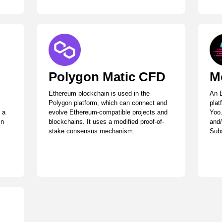
Polygon Matic CFD
M
Ethereum blockchain is used in the
An E
Polygon platform, which can connect and
plat
 a
evolve Ethereum-compatible projects and
Yoo.
in
blockchains. It uses a modified proof-of-
and/
stake consensus mechanism.
Subs