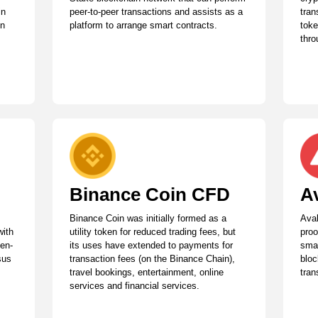
in
peer-to-peer transactions and assists as a
tran
en
platform to arrange smart contracts.
toke
thro
Binance Coin CFD
A
m
Binance Coin was initially formed as a
Aval
with
utility token for reduced trading fees, but
proo
pen-
its uses have extended to payments for
smar
sus
transaction fees (on the Binance Chain),
bloc
travel bookings, entertainment, online
tran
services and financial services.