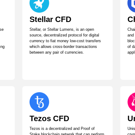
Stellar CFD
C
rse
Stellar, or Stellar Lumens, is an open
Chai
source, decentralized protocol for digital
and 
currency to fiat money low-cost transfers
bloc
ing
which allows cross-border transactions
of d
between any pair of currencies.
appl
Tezos CFD
U
Tezos is a decentralized and Proof of
Uni
Stake blockchain network that can perform
cryp