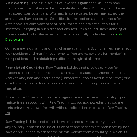
Risk Warning:
Trading in securities involves significant risk. Prices may
fluctuate and securities can become entirely valueless. You may incur losses
that exceed your potential profits, and in some cases, losses may exceed the
amount you have deposited. Securities, futures, options, and contracts for
differences are complex financial instruments and are not suitable for all
investors. Engaging in such transactions requires a sound understanding of
the associated risks. Please read and ensure you fully understand our
Risk
Disclosure
.
Our leverage is dynamic and may change at any time. Such changes may affect
your positions and margin requirements. You are responsible for monitoring
your positions and maintaining sufficient margin at all times.
Restricted Countries:
Raw Trading Ltd does not provide services for
residents of certain countries such as the United States of America, Canada,
New Zealand, Iran and North Korea (Democratic People's Republic of Korea) or a
country where such distribution or use would be contrary to local law or
regulation.
You must be 18 years old, or of legal age as determined in your country. Upon
registering an account with Raw Trading Ltd, you acknowledge that you are
registering
at your own free will, without solicitation on behalf of Raw Trading
Ltd
.
Raw Trading Ltd does not direct its website and services to any individual in
any country in which the use of its website and services are prohibited by local
laws or regulations. When accessing this website from a country in which its