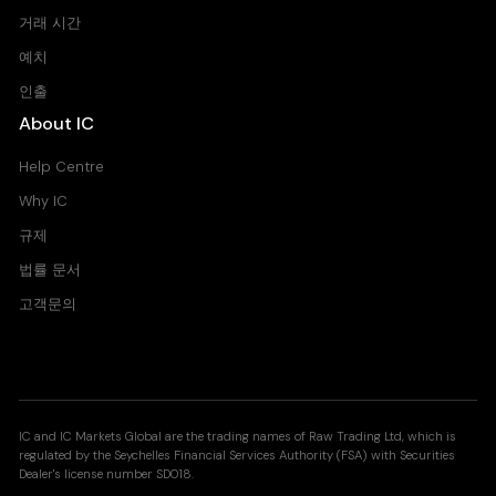
거래 시간
예치
인출
About IC
Help Centre
Why IC
규제
법률 문서
고객문의
IC and IC Markets Global are the trading names of Raw Trading Ltd, which is
regulated by the Seychelles Financial Services Authority (FSA) with Securities
Dealer's license number SD018.