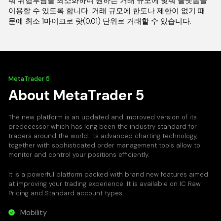
춰 위험부담을 최소화하며 원하는 거래 규모에 맞춰 플랫폼을
이용할 수 있도록 합니다. 거래 규모에 한도나 제한이 없기 때
문에 최소 1마이크로 랏(0.01) 단위로 거래할 수 있습니다.
MetaTrader 5
About MetaTrader 5
The new platform is an updated and improved version of its
predecessor which has long been the industry standard for
traders around the world. Its advanced charting technology,
together with sophisticated order management tools allow to
monitor and control your positions efficiently.
It is a powerful platform packed with brand new features aimed
at improving your trading experience. It is available on IC Raw
Pricing and Standard account types.
Mobility