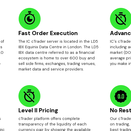
Fast Order Execution
Advanc
 of
The IC cTrader server is located in the LD5
IC's cTrade
ds
IBX Equinix Data Centre in London. The LD5
including 
.0
IBX data centre referred to as a financial
market (DO
ecosystem is home to over 600 buy and
average pri
e
sell side firms, exchanges, trading venues,
you make i
market data and service providers.
Level II Pricing
No Rest
s
cTrader platform offers complete
Our cTrader
transparency of the liquidity of each
on trading,
gic
currency pair by showing the available
best tradin