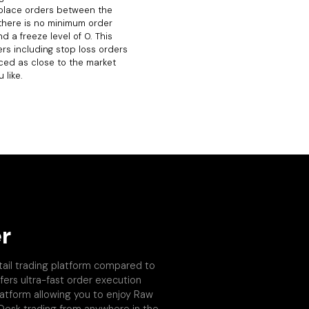
 place orders between the
there is no minimum order
d a freeze level of 0. This
rs including stop loss orders
ced as close to the market
 like.
r
tail trading platform compared to
fers ultra-fast order execution
platform allowing you to enjoy Raw
 Desk trading from anywhere in the