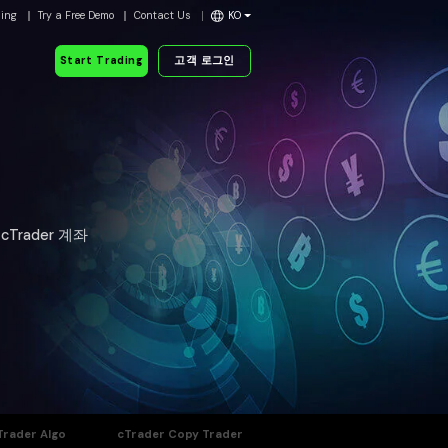
ding
Try a Free Demo
Contact Us
KO
Start Trading
고객 로그인
Trader 계좌
Trader Algo
cTrader Copy Trader