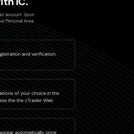
th IC.
der account. Upon
our Personal Area.
istration and verification
tions of your choice in the
ess the the cTrader Web
 appear automatically once