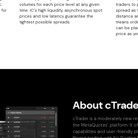
c
volumes for each price level at any given
traders to
 for
time. IC's high liquidity, asynchronous spot
spread as 
prices and low latency guarantee the
distance an
tightest possible spreads.
means orde
can be pla
price as you
About cTrade
cTrader is a moderately new re
the MetaQuotes' platform. It of
capabilities and user-friendly 
Pricing trading with No Dealing