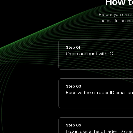
How t
Before you can s
successful accoun
Step 01
Open account with IC
Step 03
Receive the cTrader ID email a
Step 05
Log in using the cTrader ID cre