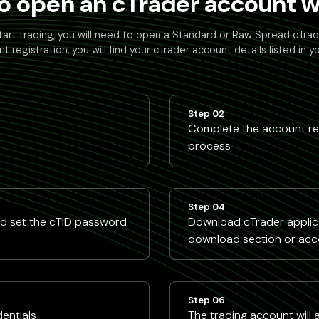
o open an cTrader account wi
tart trading, you will need to open a Standard or Raw Spread cTra
t registration, you will find your cTrader account details listed in y
Step 02
Complete the account reg
process
Step 04
nd set the cTID password
Download cTrader applica
download section or acc
Step 06
dentials
The trading account will