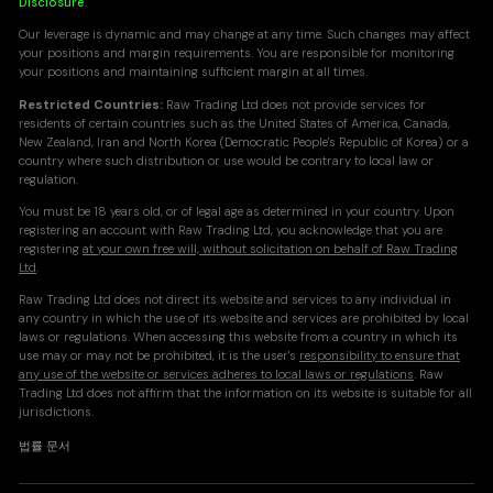
Disclosure
.
Our leverage is dynamic and may change at any time. Such changes may affect
your positions and margin requirements. You are responsible for monitoring
your positions and maintaining sufficient margin at all times.
Restricted Countries:
Raw Trading Ltd does not provide services for
residents of certain countries such as the United States of America, Canada,
New Zealand, Iran and North Korea (Democratic People's Republic of Korea) or a
country where such distribution or use would be contrary to local law or
regulation.
You must be 18 years old, or of legal age as determined in your country. Upon
registering an account with Raw Trading Ltd, you acknowledge that you are
registering
at your own free will, without solicitation on behalf of Raw Trading
Ltd
.
Raw Trading Ltd does not direct its website and services to any individual in
any country in which the use of its website and services are prohibited by local
laws or regulations. When accessing this website from a country in which its
use may or may not be prohibited, it is the user's
responsibility to ensure that
any use of the website or services adheres to local laws or regulations
. Raw
Trading Ltd does not affirm that the information on its website is suitable for all
jurisdictions.
법률 문서