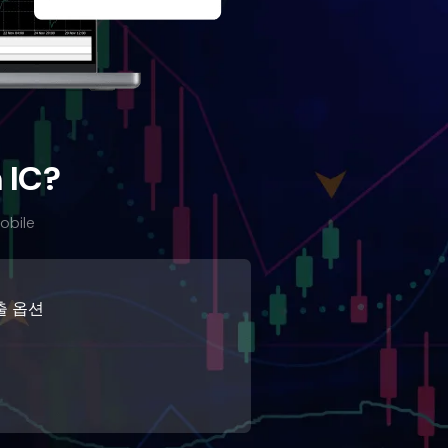
 IC?
obile
출 옵션