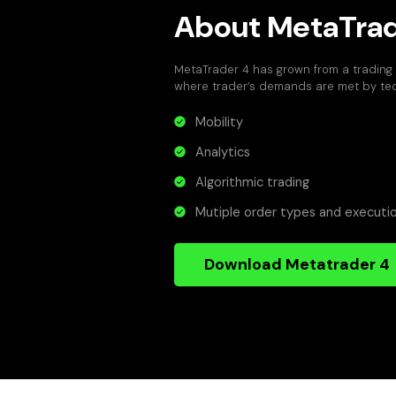
About MetaTrad
MetaTrader 4 has grown from a trading 
where trader’s demands are met by tec
Mobility
Analytics
Algorithmic trading
Mutiple order types and execut
Download Metatrader 4