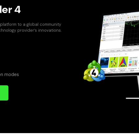
er 4
platform to a global community
hnology provider’s innovations.
ion modes