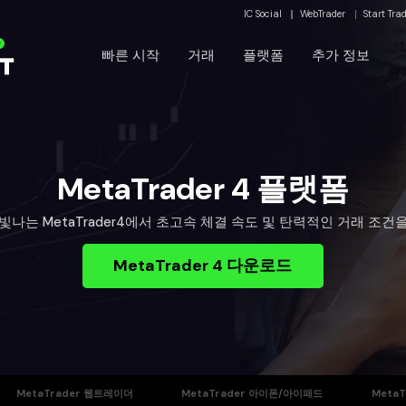
IC Social
WebTrader
Start Tra
운
빠른 시작
거래
플랫폼
추가 정보
MetaTrader 4 플랫폼
빛나는 MetaTrader4에서 초고속 체결 속도 및 탄력적인 거래 조건
MetaTrader 4 다운로드
MetaTrader 웹트레이더
MetaTrader 아이폰/아이패드
Meta