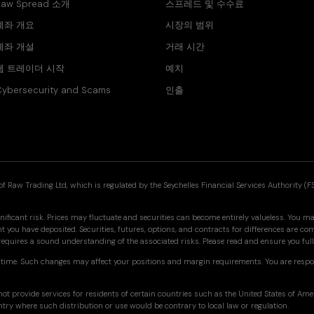
Raw Spread 소개
스프레드 및 수수료
계좌 개요
시장의 범위
계좌 개설
거래 시간
웹 트레이더 시작
예치
ybersecurity and Scams
인출
f Raw Trading Ltd, which is regulated by the Seychelles Financial Services Authority (F
nificant risk. Prices may fluctuate and securities can become entirely valueless. You may
you have deposited. Securities, futures, options, and contracts for differences are co
 requires a sound understanding of the associated risks. Please read and ensure you f
time. Such changes may affect your positions and margin requirements. You are respo
ot provide services for residents of certain countries such as the United States of Am
ntry where such distribution or use would be contrary to local law or regulation.