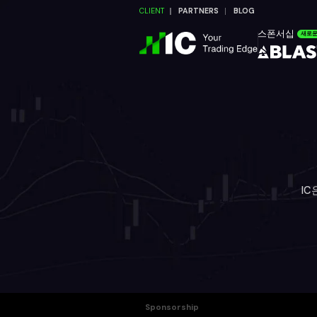
CLIENT
PARTNERS
BLOG
스폰서십
새로
I
Sponsorship