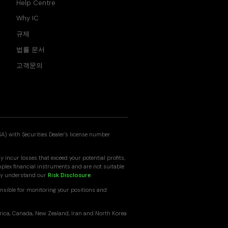
Help Centre
Why IC
규제
법률 문서
고객문의
SA) with Securities Dealer's license number
 incur losses that exceed your potential profits,
mplex financial instruments and are not suitable
ully understand our
Risk Disclosure
.
nsible for monitoring your positions and
erica, Canada, New Zealand, Iran and North Korea