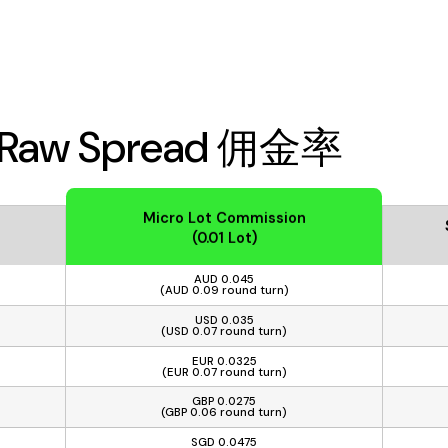
4 Raw Spread 佣金率
Micro Lot Commission
(0.01 Lot)
AUD 0.045
(AUD 0.09 round turn)
USD 0.035
(USD 0.07 round turn)
EUR 0.0325
(EUR 0.07 round turn)
GBP 0.0275
(GBP 0.06 round turn)
SGD 0.0475