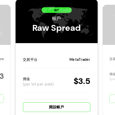
熱門
帳戶
Raw Spread
iew
交
交易平台
MetaTrader
3
佣
$3.5
佣金
(pe
(per lot per side)
開設帳戶