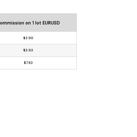
ommission on 1 lot EURUSD
$3.90
$3.93
$7.83