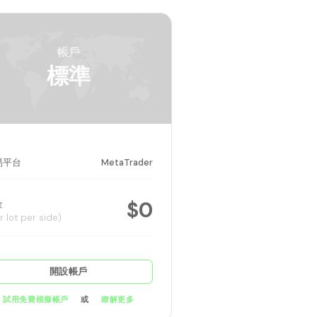
帳戶
標準
易平台
MetaTrader
$0
金
r lot per side)
開設帳戶
或
試用免費模擬帳戶
瞭解更多