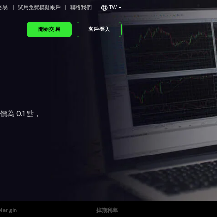
交易
試用免費模擬帳戶
聯絡我們
TW
開始交易
客戶登入
 0.1 點，
Margin
掉期利率