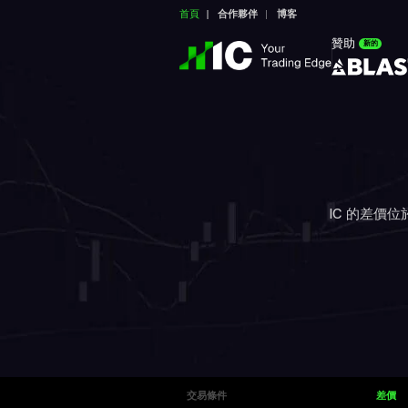
首頁
合作夥伴
博客
贊助
新的
IC 的差價
交易條件
差價