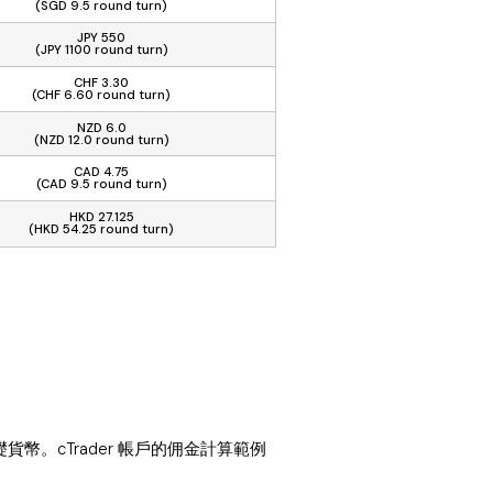
(SGD 9.5 round turn)
JPY 550
(JPY 1100 round turn)
CHF 3.30
(CHF 6.60 round turn)
NZD 6.0
(NZD 12.0 round turn)
CAD 4.75
(CAD 9.5 round turn)
HKD 27.125
(HKD 54.25 round turn)
礎貨幣。cTrader 帳戶的佣金計算範例