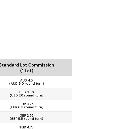
Standard Lot Commission
(1 Lot)
AUD 4.5
(AUD 9.0 round turn)
USD 3.50
(USD 7.0 round turn)
EUR 3.25
(EUR 6.5 round turn)
GBP 2.75
(GBP 5.5 round turn)
SGD 4.75