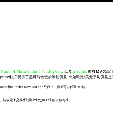
Trader 4
,
MetaTrader 5
,
TradingView
以及
cTrader
, 擁有超過25
pread賬戶提供了盡可能最低的浮動價差: 比如歐元/美元平均價差是0
r和cTrader Raw Spread平台上，價差可以低至0.0點。
。
請以
電子交易系統顯示於您帳戶上的資訊為准。