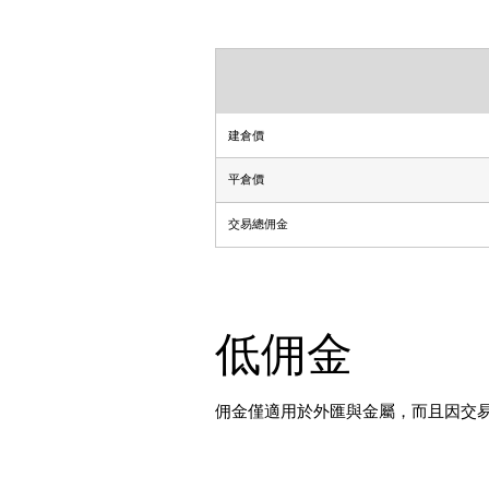
建倉價
平倉價
交易總佣金
低佣金
佣金僅適用於外匯與金屬，而且因交