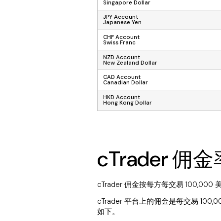
Singapore Dollar
JPY Account
Japanese Yen
CHF Account
Swiss Franc
NZD Account
New Zealand Dollar
CAD Account
Canadian Dollar
HKD Account
Hong Kong Dollar
cTrader 佣
cTrader 佣金按每方每交易 100,0
cTrader 平台上的佣金是每交易 1
如下。