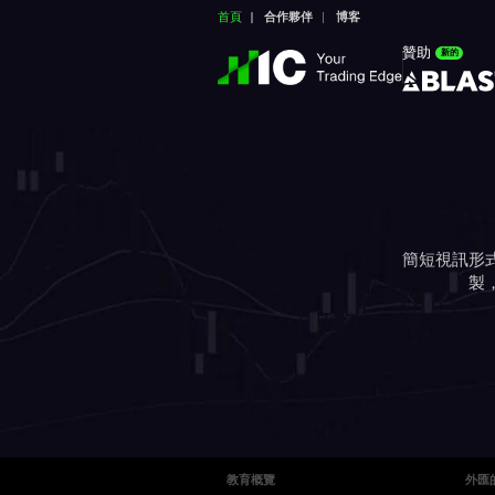
首頁
合作夥伴
博客
贊助
新的
簡短視訊形
製
教育概覽
外匯