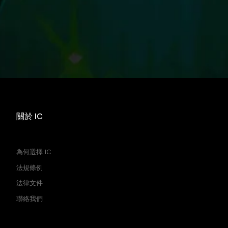
關於 IC
買價 賣價 價差
為何選擇 IC
法規條例
法律文件
聯絡我們