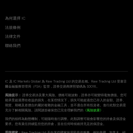
買價 賣價 價差
為何選擇 IC
法規條例
法律文件
聯絡我們
IC 及 IC Markets Global 為 Raw Trading Ltd 的交易名稱。Raw Trading Ltd 受塞舌
爾金融服務管理局（FSA）監管，證券交易商牌照號碼為 SD018。
風險提示：
證券交易涉及重大風險。價格可能波動，證券亦可能變得毫無價值。您可
能承受超過潛在收益的損失，在某些情況下，損失可能超過您已存入的金額。證券、
期貨、期權及差價合約屬於複雜的金融工具，並不適合所有投資者。進行此類交易需
充分了解相關風險。請閱讀並確保您已完全理解我們的
《風險披露》
.
我們的槓桿為動態機制，可能隨時進行調整。此類調整可能會影響您的持倉及保證金
要求。您有責任持續監控您的持倉，並在任何時候維持充足的保證金。
受限國家：
Raw Trading Ltd 不向某些國家的居民提供服務，例如美國、加拿大、紐