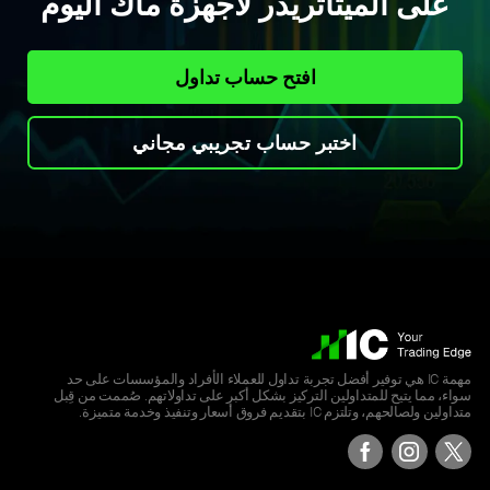
على الميتاتريدر لأجهزة ماك اليوم
افتح حساب تداول
اختبر حساب تجريبي مجاني
مهمة IC هي توفير أفضل تجربة تداول للعملاء الأفراد والمؤسسات على حد
سواء، مما يتيح للمتداولين التركيز بشكل أكبر على تداولاتهم. صُممت من قِبل
متداولين ولصالحهم، وتلتزم IC بتقديم فروق أسعار وتنفيذ وخدمة متميزة.