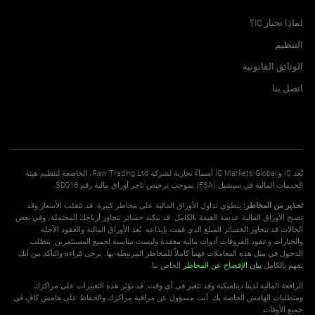
مركز المساعدة
لماذا تختار IC؟
التنظيم
الوثائق القانونية
اتصل بنا
تُعد IC و IC Markets Global أسماءً تجارية لشركة Raw Trading Ltd، الخاضعة لتنظيم هيئة
الخدمات المالية في سيشيل (FSA) بموجب ترخيص تاجر أوراق مالية رقم SD018.
تحذير من المخاطر:
ينطوي تداول الأوراق المالية على مخاطر كبيرة. قد تتقلب الأسعار وقد
تصبح الأوراق المالية عديمة القيمة بالكامل. قد تتكبد خسائر تتجاوز أرباحك المحتملة، وفي بعض
الحالات قد تتجاوز الخسائر المبلغ الذي قمت بإيداعه. تُعد الأوراق المالية والعقود الآجلة
والخيارات وعقود الفروقات أدوات مالية معقدة وليست مناسبة لجميع المستثمرين. يتطلب
الدخول في مثل هذه المعاملات فهماً كاملاً للمخاطر المرتبطة بها. يرجى قراءة والتأكد من أنك
تفهم بالكامل
بيان الإفصاح عن المخاطر
الخاص بنا.
الرافعة المالية لدينا ديناميكية وقد تتغير في أي وقت. قد تؤثر هذه التغييرات على مراكزك
ومتطلبات الهامش الخاصة بك. أنت مسؤول عن مراقبة مراكزك والحفاظ على هامش كافٍ في
جميع الأوقات.