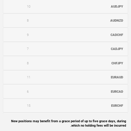
10
AUDJPY
8
AUDNZD
9
CADCHF
7
CADJPY
8
CHFJPY
11
EURAUD
6
EURCAD
15
EURCHF
12
EURGBP
New positions may benefit from a grace period of up to five grace days, during
which no holding fees will be incurred.