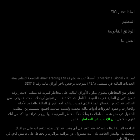
مركز المساعدة
18
GBPDKK
لماذا تختار IC؟
التنظيم
13
GBPNOK
الوثائق القانونية
18
GBPSEK
اتصل بنا
18
GBPSGD
114
GBPTRY
تُعد IC و IC Markets Global أسماءً تجارية لشركة Raw Trading Ltd، الخاضعة لتنظيم هيئة
2
NOKJPY
الخدمات المالية في سيشيل (FSA) بموجب ترخيص تاجر أوراق مالية رقم SD018.
تحذير من المخاطر:
ينطوي تداول الأوراق المالية على مخاطر كبيرة. قد تتقلب الأسعار وقد
تصبح الأوراق المالية عديمة القيمة بالكامل. قد تتكبد خسائر تتجاوز أرباحك المحتملة، وفي بعض
2
NOKSEK
الحالات قد تتجاوز الخسائر المبلغ الذي قمت بإيداعه. تُعد الأوراق المالية والعقود الآجلة
والخيارات وعقود الفروقات أدوات مالية معقدة وليست مناسبة لجميع المستثمرين. يتطلب
2
SEKJPY
الدخول في مثل هذه المعاملات فهماً كاملاً للمخاطر المرتبطة بها. يرجى قراءة والتأكد من أنك
تفهم بالكامل
بيان الإفصاح عن المخاطر
الخاص بنا.
الرافعة المالية لدينا ديناميكية وقد تتغير في أي وقت. قد تؤثر هذه التغييرات على مراكزك
6
SGDJPY
ومتطلبات الهامش الخاصة بك. أنت مسؤول عن مراقبة مراكزك والحفاظ على هامش كافٍ في
جميع الأوقات.