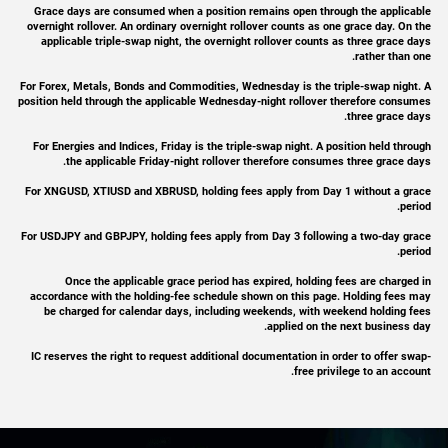
8
EURJPY
Grace days are consumed when a position remains open through the applicable
overnight rollover. An ordinary overnight rollover counts as one grace day. On the
applicable triple-swap night, the overnight rollover counts as three grace days
rather than one.
8
EURNZD
For Forex, Metals, Bonds and Commodities, Wednesday is the triple-swap night. A
position held through the applicable Wednesday-night rollover therefore consumes
14
GBPAUD
three grace days.
For Energies and Indices, Friday is the triple-swap night. A position held through
14
GBPCAD
the applicable Friday-night rollover therefore consumes three grace days.
For XNGUSD, XTIUSD and XBRUSD, holding fees apply from Day 1 without a grace
26
GBPCHF
period.
For USDJPY and GBPJPY, holding fees apply from Day 3 following a two-day grace
period.
16
GBPJPY
Once the applicable grace period has expired, holding fees are charged in
accordance with the holding-fee schedule shown on this page. Holding fees may
15
GBPNZD
be charged for calendar days, including weekends, with weekend holding fees
applied on the next business day.
5
NZDCAD
IC reserves the right to request additional documentation in order to offer swap-
free privilege to an account.
9
NZDCHF
4
NZDJPY