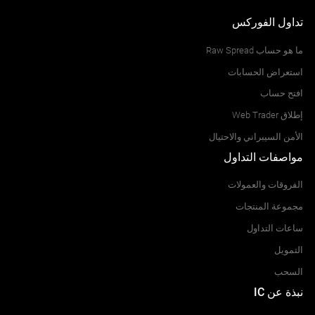
تداول الفوركس
16
CHFSGD
ما هو حساب Raw Spread
9
EURDKK
استعراض الحسابات
افتح حساب
9
EURHKD
إطلاق Web Trader
10
EURNOK
الأمن السيبراني والاحتيال
مواصفات التداول
10
EURPLN
الفروقات والعمولات
9
EURSEK
مجموعة المنتجات
ساعات التداول
14
EURSGD
التمويل
114
EURTRY
السحب
نبذة عن IC
22
EURZAR