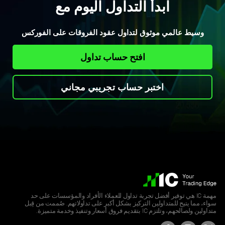
ابدأ التداول اليوم مع
وسيط عالمي موثوق لتداول عقود الفروقات على الفوركس
افتح حساب تداول
اختبر حساب تجريبي مجاني
مهمة IC هي توفير أفضل تجربة تداول للعملاء الأفراد والمؤسسات على حد
سواء، مما يتيح للمتداولين التركيز بشكل أكبر على تداولاتهم. صُممت من قِبل
متداولين ولصالحهم، وتلتزم IC بتقديم فروق أسعار وتنفيذ وخدمة متميزة.