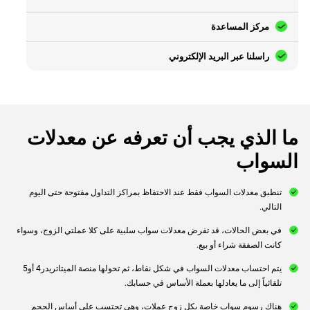
مركز المساعدة
راسلنا عبر البريد الإلكتروني
‎ما الذي يجب أن تعرفه عن معدلات
السواب‎
‎تنطبق معدلات ‏السواب فقط عند الاحتفاظ بمراكز التداول مفتوحة ‏حتى اليوم
التالي.‏‎
‎في بعض الحالات، قد تفرض معدلات سواب سلبية ‏على كلا عملتي الزوج، وسواء
كانت الصفقة شراء أو ‏بيع. ‏‎
‎يتم احتساب ‏معدلات السواب في شكل نقاط، ثم تحولها منصة ‏الميتاتريدر4 أو5
تلقائياً إلى ما يعادلها بعملة الأساس ‏في حسابك.‏‎
‎هناك ‏رسوم سواب خاصة بكل زوج عملات، وهي تحتسب ‏على أساس الحجم