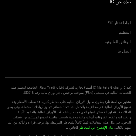
نبذة عن IC
مركز المساعدة
لماذا تختار IC؟
التنظيم
الوثائق القانونية
اتصل بنا
تُعد IC و IC Markets Global أسماءً تجارية لشركة Raw Trading Ltd، الخاضعة لتنظيم هيئة
الخدمات المالية في سيشيل (FSA) بموجب ترخيص تاجر أوراق مالية رقم SD018.
تحذير من المخاطر:
ينطوي تداول الأوراق المالية على مخاطر كبيرة. قد تتقلب الأسعار وقد
تصبح الأوراق المالية عديمة القيمة بالكامل. قد تتكبد خسائر تتجاوز أرباحك المحتملة، وفي بعض
الحالات قد تتجاوز الخسائر المبلغ الذي قمت بإيداعه. تُعد الأوراق المالية والعقود الآجلة
والخيارات وعقود الفروقات أدوات مالية معقدة وليست مناسبة لجميع المستثمرين. يتطلب
الدخول في مثل هذه المعاملات فهماً كاملاً للمخاطر المرتبطة بها. يرجى قراءة والتأكد من أنك
تفهم بالكامل
بيان الإفصاح عن المخاطر
الخاص بنا.