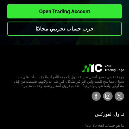
Open Trading Account
جرب حساب تجريبي مجانيًا
مهمة IC هي توفير أفضل تجربة تداول للعملاء الأفراد والمؤسسات على حد
سواء، مما يتيح للمتداولين التركيز بشكل أكبر على تداولاتهم. صُممت من قِبل
متداولين ولصالحهم، وتلتزم IC بتقديم فروق أسعار وتنفيذ وخدمة متميزة.
تداول الفوركس
ما هو حساب Raw Spread