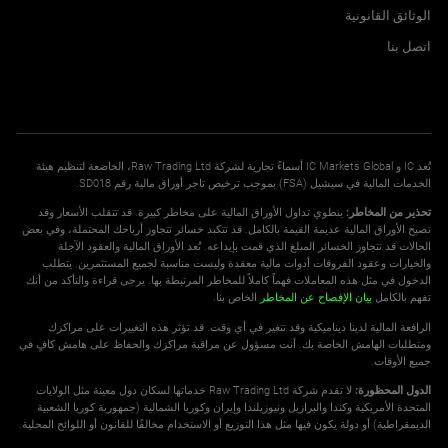
الوثائق القانونية
اتصل بنا
تُعد IC و IC Markets Global أسماءً تجارية لشركة Raw Trading Ltd، الخاضعة لتنظيم هيئة
الخدمات المالية في سيشيل (FSA) بموجب ترخيص تاجر أوراق مالية رقم SD018.
تحذير من المخاطر:
ينطوي تداول الأوراق المالية على مخاطر كبيرة. قد تتقلب الأسعار وقد
تصبح الأوراق المالية عديمة القيمة بالكامل. قد تتكبد خسائر تتجاوز أرباحك المحتملة، وفي بعض
الحالات قد تتجاوز الخسائر المبلغ الذي قمت بإيداعه. تُعد الأوراق المالية والعقود الآجلة
والخيارات وعقود الفروقات أدوات مالية معقدة وليست مناسبة لجميع المستثمرين. يتطلب
الدخول في مثل هذه المعاملات فهماً كاملاً للمخاطر المرتبطة بها. يرجى قراءة والتأكد من أنك
تفهم بالكامل
بيان الإفصاح عن المخاطر
الخاص بنا.
الرافعة المالية لدينا ديناميكية وقد تتغير في أي وقت. قد تؤثر هذه التغييرات على مراكزك
ومتطلبات الهامش الخاصة بك. أنت مسؤول عن مراقبة مراكزك والحفاظ على هامش كافٍ في
جميع الأوقات.
الدول المحظورة:
لا تقدم شركة Raw Trading Ltd خدماتها لسكان دول معينة مثل الولايات
المتحدة الأمريكية وكندا والبرازيل ونيوزيلندا وإيران وكوريا الشمالية (جمهورية كوريا الشعبية
الديمقراطية) أو دولة يكون فيها مثل هذا التوزيع أو الاستخدام مخالفًا للقانون أو اللوائح المحلية.