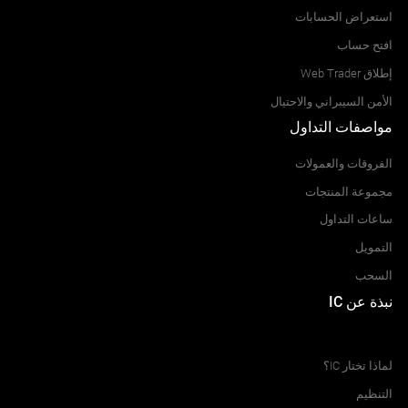
استعراض الحسابات
افتح حساب
إطلاق Web Trader
الأمن السيبراني والاحتيال
مواصفات التداول
الفروقات والعمولات
مجموعة المنتجات
ساعات التداول
التمويل
السحب
نبذة عن IC
مركز المساعدة
لماذا تختار IC؟
التنظيم