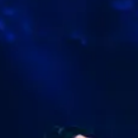
Trade top US stocks 24 hours a day — plan ahead
and never miss an opportunity.
Open an Account