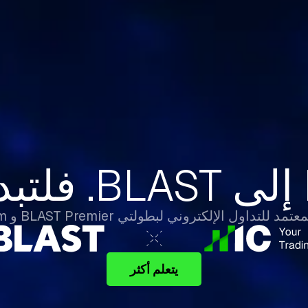
React Before Wal
Street Wakes Up