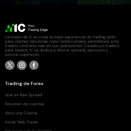
Chainlink vs United States Dollar CFD
0.012
0.020
LTCUSD
Lite Coin vs United States Dollar CFD
La misión de IC es crear la mejor experiencia de trading tanto
para clientes minoristas como institucionales, permitiendo a los
1.05
1.06
traders centrarse más en sus operaciones. Creado por traders
para traders, IC se dedica a ofrecer spreads, ejecución y
servicio superiores.
NMCUSD
NameCoin vs United States Dollar CFD
7.895
7.895
Trading de Forex
Qué es Raw Spread
PPCUSD
Resumen de cuentas
PeerCoin vs United States Dollar CFD
Abre una Cuenta
0.184
0.276
Iniciar Web Trader