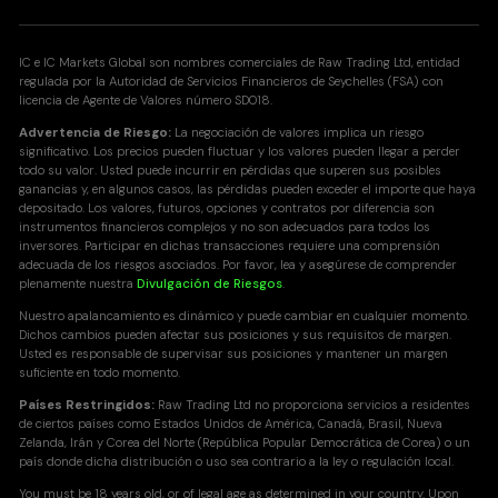
DOGUSD
IC e IC Markets Global son nombres comerciales de Raw Trading Ltd, entidad
Doge vs United States Dollar CFD
regulada por la Autoridad de Servicios Financieros de Seychelles (FSA) con
licencia de Agente de Valores número SD018.
0.001
0.001
Advertencia de Riesgo:
La negociación de valores implica un riesgo
significativo. Los precios pueden fluctuar y los valores pueden llegar a perder
todo su valor. Usted puede incurrir en pérdidas que superen sus posibles
UNIUSD
ganancias y, en algunos casos, las pérdidas pueden exceder el importe que haya
Uniswap vs United States Dollar CFD
depositado. Los valores, futuros, opciones y contratos por diferencia son
instrumentos financieros complejos y no son adecuados para todos los
0.061
0.064
inversores. Participar en dichas transacciones requiere una comprensión
adecuada de los riesgos asociados. Por favor, lea y asegúrese de comprender
plenamente nuestra
Divulgación de Riesgos
.
XTZUSD
Nuestro apalancamiento es dinámico y puede cambiar en cualquier momento.
Dichos cambios pueden afectar sus posiciones y sus requisitos de margen.
Tezos vs United States Dollar CFD
Usted es responsable de supervisar sus posiciones y mantener un margen
0.003
0.026
suficiente en todo momento.
Países Restringidos:
Raw Trading Ltd no proporciona servicios a residentes
de ciertos países como Estados Unidos de América, Canadá, Brasil, Nueva
Zelanda, Irán y Corea del Norte (República Popular Democrática de Corea) o un
país donde dicha distribución o uso sea contrario a la ley o regulación local.
You must be 18 years old, or of legal age as determined in your country. Upon