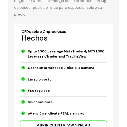
negociar Futuros de Energía como el petróleo en lugar
de poseer petróleo físico para especular sobre su
precio.
CFDs sobre Criptodivisas
Hechos
Up to 1:500 Leverage MetaTrader4/MT5 1:300
Leverage cTrader and TradingView
Opere en el mercado 7 días a la semana
Largo o corto
FSA regulado
Sin comisiones
¡Atención al cliente REAL y en vivo!
ABRIR CUENTA rAW SPREAD