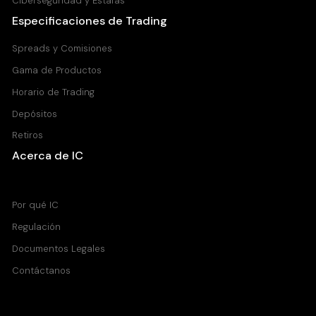
Ciberseguridad y Estafas
XLMUSD
Especificaciones de Trading
Stellar vs United States Dollar CFD
0.000
0.000
Spreads y Comisiones
Gama de Productos
XRPUSD
Horario de Trading
Ripple vs United States Dollar CFD
Depósitos
0.008
0.020
Retiros
Acerca de IC
ADAUSD
Centro de Ayuda
Cardano vs United States Dollar CFD
Por qué IC
0.001
0.003
Regulación
Documentos Legales
BNBUSD
Contáctanos
Binance Smartchain vs United States Dollar CFD
1.266
1.415