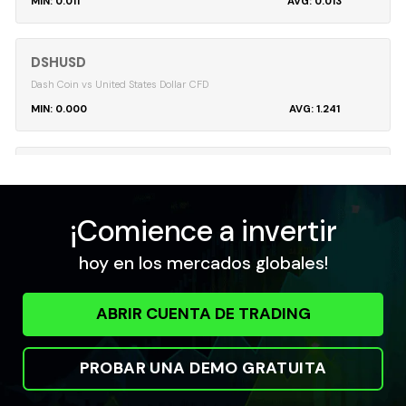
0.011
0.013
DSHUSD
Dash Coin vs United States Dollar CFD
0.000
1.241
EMCUSD
Emercoin vs United States Dollar CFD
0.157
0.157
¡Comience a invertir
hoy en los mercados globales!
ETHUSD
Ethereum vs United States Dollar CFD
ABRIR CUENTA DE TRADING
2.89
2.9
PROBAR UNA DEMO GRATUITA
LNKUSD