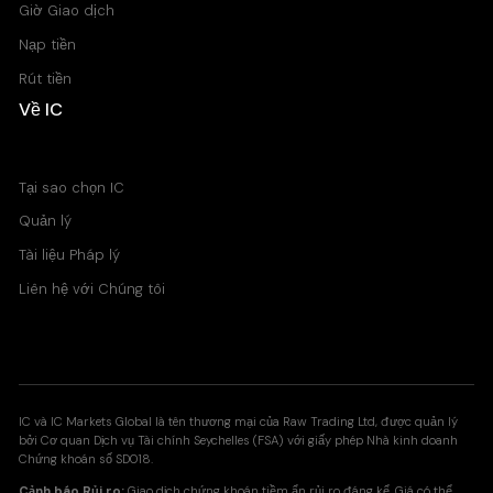
Giờ Giao dịch
Nạp tiền
Rút tiền
Về IC
Trung tâm Trợ giúp
Tại sao chọn IC
Quản lý
Tài liệu Pháp lý
Liên hệ với Chúng tôi
IC và IC Markets Global là tên thương mại của Raw Trading Ltd, được quản lý
bởi Cơ quan Dịch vụ Tài chính Seychelles (FSA) với giấy phép Nhà kinh doanh
Chứng khoán số SD018.
Cảnh báo Rủi ro:
Giao dịch chứng khoán tiềm ẩn rủi ro đáng kể. Giá có thể