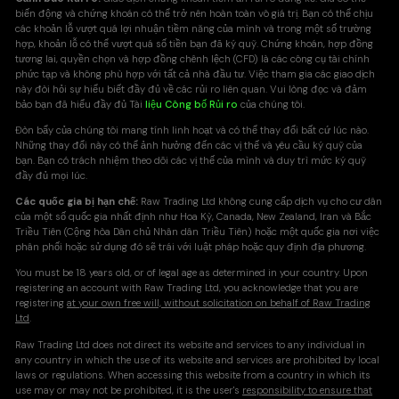
biến động và chứng khoán có thể trở nên hoàn toàn vô giá trị. Bạn có thể chịu
các khoản lỗ vượt quá lợi nhuận tiềm năng của mình và trong một số trường
hợp, khoản lỗ có thể vượt quá số tiền bạn đã ký quỹ. Chứng khoán, hợp đồng
tương lai, quyền chọn và hợp đồng chênh lệch (CFD) là các công cụ tài chính
phức tạp và không phù hợp với tất cả nhà đầu tư. Việc tham gia các giao dịch
này đòi hỏi sự hiểu biết đầy đủ về các rủi ro liên quan. Vui lòng đọc và đảm
bảo bạn đã hiểu đầy đủ Tài
liệu Công bố Rủi ro
của chúng tôi.
Đòn bẩy của chúng tôi mang tính linh hoạt và có thể thay đổi bất cứ lúc nào.
Những thay đổi này có thể ảnh hưởng đến các vị thế và yêu cầu ký quỹ của
bạn. Bạn có trách nhiệm theo dõi các vị thế của mình và duy trì mức ký quỹ
đầy đủ mọi lúc.
Các quốc gia bị hạn chế:
Raw Trading Ltd không cung cấp dịch vụ cho cư dân
của một số quốc gia nhất định như Hoa Kỳ, Canada, New Zealand, Iran và Bắc
Triều Tiên (Cộng hòa Dân chủ Nhân dân Triều Tiên) hoặc một quốc gia nơi việc
phân phối hoặc sử dụng đó sẽ trái với luật pháp hoặc quy định địa phương.
You must be 18 years old, or of legal age as determined in your country. Upon
registering an account with Raw Trading Ltd, you acknowledge that you are
registering
at your own free will, without solicitation on behalf of Raw Trading
Ltd
.
Raw Trading Ltd does not direct its website and services to any individual in
any country in which the use of its website and services are prohibited by local
laws or regulations. When accessing this website from a country in which its
use may or may not be prohibited, it is the user's
responsibility to ensure that