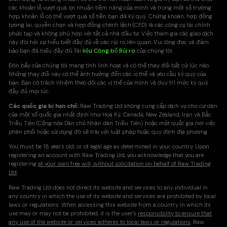
các khoản lỗ vượt quá lợi nhuận tiềm năng của mình và trong một số trường
hợp, khoản lỗ có thể vượt quá số tiền bạn đã ký quỹ. Chứng khoán, hợp đồng
tương lai, quyền chọn và hợp đồng chênh lệch (CFD) là các công cụ tài chính
phức tạp và không phù hợp với tất cả nhà đầu tư. Việc tham gia các giao dịch
này đòi hỏi sự hiểu biết đầy đủ về các rủi ro liên quan. Vui lòng đọc và đảm
bảo bạn đã hiểu đầy đủ Tài
liệu Công bố Rủi ro
của chúng tôi.
Đòn bẩy của chúng tôi mang tính linh hoạt và có thể thay đổi bất cứ lúc nào.
Những thay đổi này có thể ảnh hưởng đến các vị thế và yêu cầu ký quỹ của
bạn. Bạn có trách nhiệm theo dõi các vị thế của mình và duy trì mức ký quỹ
đầy đủ mọi lúc.
Các quốc gia bị hạn chế:
Raw Trading Ltd không cung cấp dịch vụ cho cư dân
của một số quốc gia nhất định như Hoa Kỳ, Canada, New Zealand, Iran và Bắc
Triều Tiên (Cộng hòa Dân chủ Nhân dân Triều Tiên) hoặc một quốc gia nơi việc
phân phối hoặc sử dụng đó sẽ trái với luật pháp hoặc quy định địa phương.
You must be 18 years old, or of legal age as determined in your country. Upon
registering an account with Raw Trading Ltd, you acknowledge that you are
registering
at your own free will, without solicitation on behalf of Raw Trading
Ltd
.
Raw Trading Ltd does not direct its website and services to any individual in
any country in which the use of its website and services are prohibited by local
laws or regulations. When accessing this website from a country in which its
use may or may not be prohibited, it is the user's
responsibility to ensure that
any use of the website or services adheres to local laws or regulations
. Raw