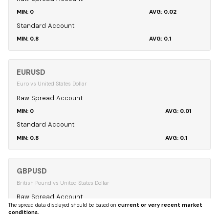
0
0.02
Standard Account
0.8
0.1
EURUSD
Euro vs United States Dollar
Raw Spread Account
0
0.01
Standard Account
0.8
0.1
GBPUSD
British Pound vs United States Dollar
Raw Spread Account
The spread data displayed should be based on
current or very recent market
0
0.04
conditions.