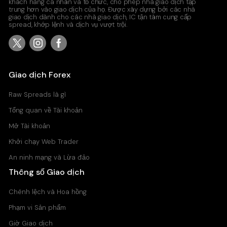
khách hàng cá nhân và tổ chức, cho phép nhà giao dịch tập
trung hơn vào giao dịch của họ. Được xây dựng bởi các nhà
giao dịch dành cho các nhà giao dịch, IC tận tâm cung cấp
spread, khớp lệnh và dịch vụ vượt trội.
USDJPY
United States Dollar vs Japanese Yen
Raw Spread Account
0
0.03
Giao dịch Forex
Standard Account
Raw Spreads là gì
0.8
0.11
Tổng quan về Tài khoản
Mở Tài khoản
Khởi chạy Web Trader
An ninh mạng và Lừa đảo
Thông số Giao dịch
Chênh lệch và Hoa hồng
Phạm vi Sản phẩm
Giờ Giao dịch