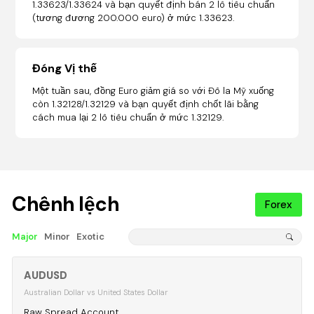
1.33623/1.33624 và bạn quyết định bán 2 lô tiêu chuẩn
(tương đương 200.000 euro) ở mức 1.33623.
Đóng Vị thế
Một tuần sau, đồng Euro giảm giá so với Đô la Mỹ xuống
còn 1.32128/1.32129 và bạn quyết định chốt lãi bằng
cách mua lại 2 lô tiêu chuẩn ở mức 1.32129.
Chênh lệch
Forex
Major
Minor
Exotic
AUDUSD
Australian Dollar vs United States Dollar
Raw Spread Account