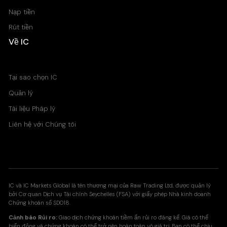
Nạp tiền
Rút tiền
Về IC
Trung tâm Trợ giúp
Tại sao chọn IC
Quản lý
Tài liệu Pháp lý
Liên hệ với Chúng tôi
IC và IC Markets Global là tên thương mại của Raw Trading Ltd, được quản lý
bởi Cơ quan Dịch vụ Tài chính Seychelles (FSA) với giấy phép Nhà kinh doanh
Chứng khoán số SD018.
Cảnh báo Rủi ro:
Giao dịch chứng khoán tiềm ẩn rủi ro đáng kể. Giá có thể
biến động và chứng khoán có thể trở nên hoàn toàn vô giá trị. Bạn có thể chịu