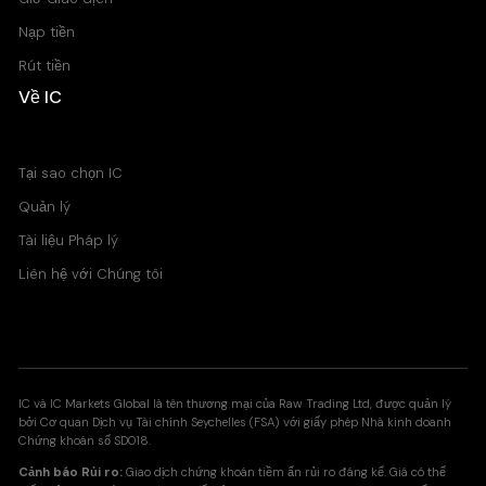
Nạp tiền
Rút tiền
Về IC
Trung tâm Trợ giúp
Tại sao chọn IC
Quản lý
Tài liệu Pháp lý
Liên hệ với Chúng tôi
IC và IC Markets Global là tên thương mại của Raw Trading Ltd, được quản lý
bởi Cơ quan Dịch vụ Tài chính Seychelles (FSA) với giấy phép Nhà kinh doanh
Chứng khoán số SD018.
Cảnh báo Rủi ro:
Giao dịch chứng khoán tiềm ẩn rủi ro đáng kể. Giá có thể