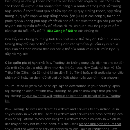
biến động và chứng khoán có thể trở nên hoàn toàn vô giá trị. Bạn có thể chịu
các khoản lỗ vượt quá lợi nhuận tiềm năng của mình và trong một số trường
hợp, khoản lỗ có thể vượt quá số tiền bạn đã ký quỹ. Chứng khoán, hợp đồng
tương lai, quyền chọn và hợp đồng chênh lệch (CFD) là các công cụ tài chính
phức tạp và không phù hợp với tất cả nhà đầu tư. Việc tham gia các giao dịch
này đòi hỏi sự hiểu biết đầy đủ về các rủi ro liên quan. Vui lòng đọc và đảm
bảo bạn đã hiểu đầy đủ Tài
liệu Công bố Rủi ro
của chúng tôi.
Đòn bẩy của chúng tôi mang tính linh hoạt và có thể thay đổi bất cứ lúc nào.
Những thay đổi này có thể ảnh hưởng đến các vị thế và yêu cầu ký quỹ của
bạn. Bạn có trách nhiệm theo dõi các vị thế của mình và duy trì mức ký quỹ
đầy đủ mọi lúc.
Các quốc gia bị hạn chế:
Raw Trading Ltd không cung cấp dịch vụ cho cư dân
của một số quốc gia nhất định như Hoa Kỳ, Canada, New Zealand, Iran và Bắc
Triều Tiên (Cộng hòa Dân chủ Nhân dân Triều Tiên) hoặc một quốc gia nơi việc
phân phối hoặc sử dụng đó sẽ trái với luật pháp hoặc quy định địa phương.
You must be 18 years old, or of legal age as determined in your country. Upon
registering an account with Raw Trading Ltd, you acknowledge that you are
registering
at your own free will, without solicitation on behalf of Raw Trading
Ltd
.
Raw Trading Ltd does not direct its website and services to any individual in
any country in which the use of its website and services are prohibited by local
laws or regulations. When accessing this website from a country in which its
use may or may not be prohibited, it is the user's
responsibility to ensure that
any use of the website or services adheres to local laws or regulations
. Raw