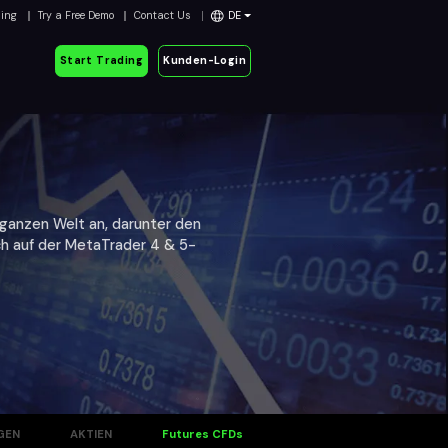
ding
Try a Free Demo
Contact Us
DE
Start Trading
Kunden-Login
 ganzen Welt an, darunter den
ch auf der MetaTrader 4 & 5-
GEN
AKTIEN
Futures CFDs