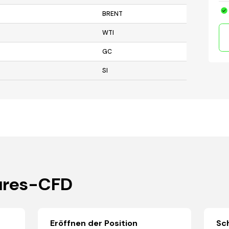
BRENT
WTI
GC
SI
tures-CFD
Eröffnen der Position
Sch