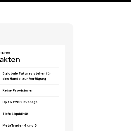
utures
akten
5 globale Futures stehen für
den Handel zur Verfügung
Keine Provisionen
Up to 1:200 leverage
Tiefe Liquidität
MetaTrader 4 und 5