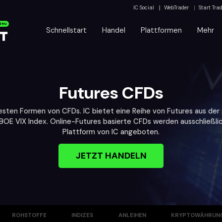
IC Social
WebTrader
Start Tra
Neu
Schnellstart
Handel
Plattformen
Mehr
Futures CFDs
testen Formen von CFDs. IC bietet eine Reihe von Futures aus der
CBOE VIX Index. Online-Futures basierte CFDs werden ausschließli
Plattform von IC angeboten.
JETZT HANDELN
ROHSTOFFE
INDIZES
ANLEIHEN
KRYPTOWÄHRUN