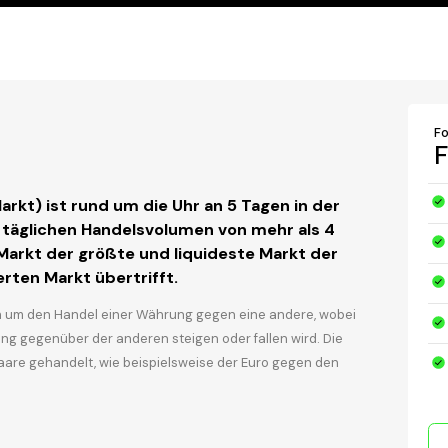
F
F
rkt) ist rund um die Uhr an 5 Tagen in der
 täglichen Handelsvolumen von mehr als 4
-Markt der größte und liquideste Markt der
rten Markt übertrifft.
h um den Handel einer Währung gegen eine andere, wobei
ng gegenüber der anderen steigen oder fallen wird. Die
re gehandelt, wie beispielsweise der Euro gegen den