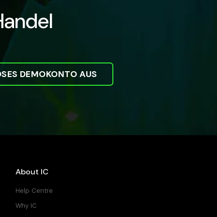
Handel
LOSES DEMOKONTO AUS
About IC
Help Centre
Why IC