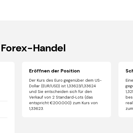
n Forex-Handel
Eröffnen der Position
Sch
Der Kurs des Euro gegenüber dem US-
Ein
Dollar (EUR/USD) ist 1,33623/1,33624
geg
und Sie entscheiden sich für den
1,32
Verkauf von 2 Standard-Lots (das
bes
entspricht €200.000) zum Kurs von
rea
1,33623.
zum