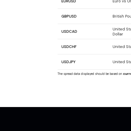
EURUSD
Euro vs U
GBPUSD
British Po
United St
USDCAD
Dollar
USDCHF
United St
USDJPY
United St
The spread data displayed should be based on
curr