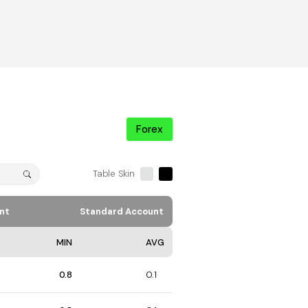
Forex
Table Skin
nt
Standard Account
MIN
AVG
0.8
0.1