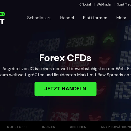
IC Social
WebTrader
Start Tra
Neu
Schnellstart
Handel
Plattformen
Mehr
Forex CFDs
-Angebot von IC ist eines der wettbewerbsfähigsten der Welt. Er
zum weltweit größten und liquidesten Markt mit Raw Spreads ab 0
JETZT HANDELN
ROHSTOFFE
INDIZES
ANLEIHEN
KRYPTOWÄHRUN