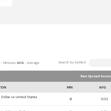
Search by Symbol
- Mininum,
AVG
- Average
Raw Spread Accou
TION
MIN
AVG
 Dollar vs United States
0
0.02