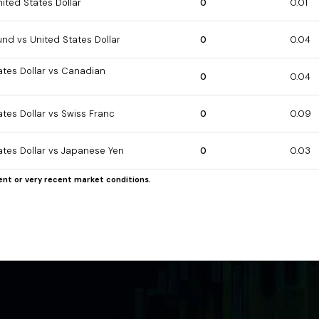
nited States Dollar
0
0.01
und vs United States Dollar
0
0.04
ates Dollar vs Canadian
0
0.04
ates Dollar vs Swiss Franc
0
0.09
ates Dollar vs Japanese Yen
0
0.03
ent or very recent market conditions.