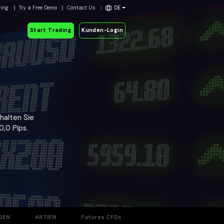
ding
Try a Free Demo
Contact Us
DE
Start Trading
Kunden-Login
halten Sie
,0 Pips.
GEN
AKTIEN
Futures CFDs