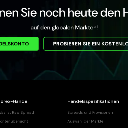
nen Sie noch heute den 
auf den globalen Märkten!
NDELSKONTO
PROBIEREN SIE EIN KOSTEN
Forex-Handel
Handelsspezifikationen
as ist Raw Spread
Spreads und Provisionen
ontenübersicht
Auswahl der Märkte