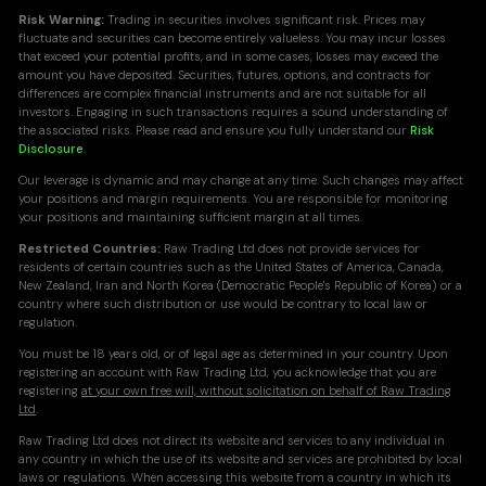
Risk Warning:
Trading in securities involves significant risk. Prices may
fluctuate and securities can become entirely valueless. You may incur losses
that exceed your potential profits, and in some cases, losses may exceed the
amount you have deposited. Securities, futures, options, and contracts for
differences are complex financial instruments and are not suitable for all
investors. Engaging in such transactions requires a sound understanding of
the associated risks. Please read and ensure you fully understand our
Risk
Disclosure
.
Our leverage is dynamic and may change at any time. Such changes may affect
your positions and margin requirements. You are responsible for monitoring
your positions and maintaining sufficient margin at all times.
Restricted Countries:
Raw Trading Ltd does not provide services for
residents of certain countries such as the United States of America, Canada,
New Zealand, Iran and North Korea (Democratic People's Republic of Korea) or a
country where such distribution or use would be contrary to local law or
regulation.
You must be 18 years old, or of legal age as determined in your country. Upon
registering an account with Raw Trading Ltd, you acknowledge that you are
registering
at your own free will, without solicitation on behalf of Raw Trading
Ltd
.
Raw Trading Ltd does not direct its website and services to any individual in
any country in which the use of its website and services are prohibited by local
laws or regulations. When accessing this website from a country in which its