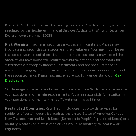
IC and IC Markets Global are the trading names of Raw Trading Ltd, which is
regulated by the Seychelles Financial Services Authority (FSA) with Securities
Dealer's license number SD018.
Risk Warning:
Trading in securities involves significant risk. Prices may
fluctuate and securities can become entirely valueless. You may incur losses
that exceed your potential profits, and in some cases, losses may exceed the
amount you have deposited. Securities, futures, options, and contracts for
differences are complex financial instruments and are not suitable for all
investors. Engaging in such transactions requires a sound understanding of
the associated risks. Please read and ensure you fully understand our
Risk
Disclosure
.
Our leverage is dynamic and may change at any time. Such changes may affect
your positions and margin requirements. You are responsible for monitoring
your positions and maintaining sufficient margin at all times.
Restricted Countries:
Raw Trading Ltd does not provide services for
residents of certain countries such as the United States of America, Canada,
New Zealand, Iran and North Korea (Democratic People's Republic of Korea) or a
country where such distribution or use would be contrary to local law or
regulation.