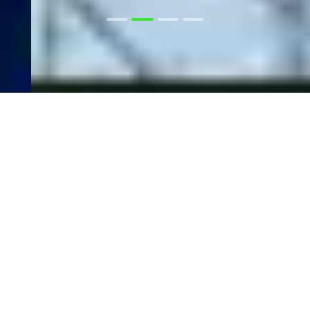
Предимството на Raw
Spread
Raw Spread
е нещо различно, точно това, което сте очаквали. Търгувайте в
среда със спредове от 0.0 пипса*, без реквоти, без манипулации
на цените и без ограничения. IC е онлайн форекс брокерът,
предпочитан от трейдъри, търгуващи с големи обеми, скалпери
и роботи.