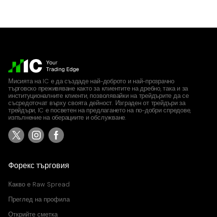
Мисията на IC е да създаде най-доброто и най-прозрачно
търговско преживяване както за клиентите на дребно, така и за
институционалните клиенти, позволявайки на трейдърите да се
съсредоточат върху своята дейност. Изграден от трейдъри за
трейдъри, IC е посветен на предлагането на по-добри спредове,
изпълнение на оберациите и обслужване.
Форекс търговия
Какво е
Raw Spread
Преглед на профила
Открийте сметка