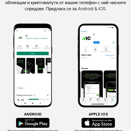
облигации и криптовалути от вашия телефон с най-ниските
спредове. Предлага се за Android & iOS.
ANDROID
APPLE IOS
Download Andriod Version
from Google
Download iOS Version
from App Store