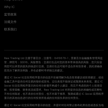
Why IC
监管政策
法规文件
联系我们
Raw Trading Ltd 注册于塞舌尔，注册号：8419879-1，受塞舌尔金融服务管理局监
管，牌照号：SD018。
风险警告：交易衍生品对您的资本带来很高的风险，您只应该
用您可以承受的损失的钱进行交易。交易衍生品可能不适合所有投资者，因此请确保
您充分了解所涉风险，并在必要时寻求独立的建议。
通过 IC Social 社交应用程序显示的信息不应被理解为包含投资建议或投资建议，或在
金融工具中提供任何交易的报价或宣传。过往表现不能保证或预测未来表现。通过 IC
Social 社交应用程序显示的任何分析都不构成个人建议，而且不考虑您的个人投资目
标、投资策略、财务状况或需求。Raw Trading Ltd 对所提供信息的准确性或完整性
不作任何陈述，也不承担任何责任，也不对基于推荐、预测或通过 IC Social 应用程序
显示的其他信息进行的任何投资所造成的任何损失承担任何责任。
通过 IC Social 社交应用程序显示的信息，并是针对任何禁止散布此类信息或违反当地