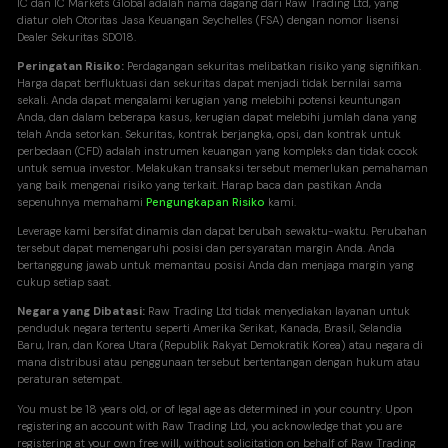
IC dan IC Markets Global adalah nama dagang dari Raw Trading Ltd, yang
diatur oleh Otoritas Jasa Keuangan Seychelles (FSA) dengan nomor lisensi
Dealer Sekuritas SD018.
Peringatan Risiko:
Perdagangan sekuritas melibatkan risiko yang signifikan.
Harga dapat berfluktuasi dan sekuritas dapat menjadi tidak bernilai sama
sekali. Anda dapat mengalami kerugian yang melebihi potensi keuntungan
Anda, dan dalam beberapa kasus, kerugian dapat melebihi jumlah dana yang
telah Anda setorkan. Sekuritas, kontrak berjangka, opsi, dan kontrak untuk
perbedaan (CFD) adalah instrumen keuangan yang kompleks dan tidak cocok
untuk semua investor. Melakukan transaksi tersebut memerlukan pemahaman
yang baik mengenai risiko yang terkait. Harap baca dan pastikan Anda
sepenuhnya memahami
Pengungkapan Risiko
kami.
Leverage kami bersifat dinamis dan dapat berubah sewaktu-waktu. Perubahan
tersebut dapat memengaruhi posisi dan persyaratan margin Anda. Anda
bertanggung jawab untuk memantau posisi Anda dan menjaga margin yang
cukup setiap saat.
Negara yang Dibatasi:
Raw Trading Ltd tidak menyediakan layanan untuk
penduduk negara tertentu seperti Amerika Serikat, Kanada, Brasil, Selandia
Baru, Iran, dan Korea Utara (Republik Rakyat Demokratik Korea) atau negara di
mana distribusi atau penggunaan tersebut bertentangan dengan hukum atau
peraturan setempat.
You must be 18 years old, or of legal age as determined in your country. Upon
registering an account with Raw Trading Ltd, you acknowledge that you are
registering
at your own free will, without solicitation on behalf of Raw Trading