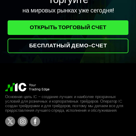
на мировых рынках уже сегодня!
UKGB
UK Long Gilt
ОТКРЫТЬ ТОРГОВЫЙ СЧЕТ
0.010
0.012
БЕСПЛАТНЫЙ ДЕМО-СЧЕТ
UST05Y
US 5 YR T-Note
0.014
0.014
UST10Y
US 10 YR T-Note
Основная цель IC – создание лучших и наиболее прозрачных
условий для розничных и корпоративных трейдеров. Оператор IC
0.031
0.031
создан трейдерами и для трейдеров, поэтому мы делаем все для
предоставления лучшего спреда, исполнения и обслуживания.
UST30Y
US T-Bond (30 year)