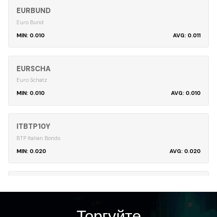
EURBUND
Euro Bund
0.010
0.011
EURSCHA
Euro Schatz
0.010
0.010
ITBTP10Y
BTP Italian Bonds
0.020
0.020
JGB10Y
Japanese 10 YR
0.030
0.034
Торгуйте