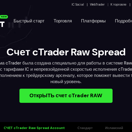
IC Social
WebTrader
К торговле
NEW
Быстрый старт
Торговля
Платформы
Подроб
Счет cTrader Raw Spread
а cTrader была создана специально для работы в системе Raw P
 с тарифами IC и непревзойденной скоростью исполнения cTrade
олнением к трейдерскому арсеналу, которое поможет вывести 
новый уровень.
ОткрЫТЬ счет cTrader RAW
СЧЕТ cTrader Raw Spread Account
Стандарт
Исламский