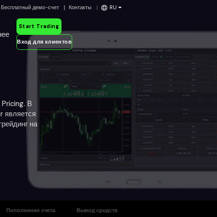
Бесплатный демо-счет
Контакты
RU
Start Trading
нее
Вход для клиентов
ricing. В
r является
трейдинг на
Пополнение счета
Вывод средств