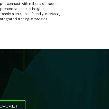
ipts, connect with millions of traders
prehensive market insights,
sable alerts, user-friendly interface,
integrated trading strategies.
О-СЧЕТ