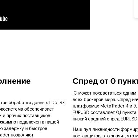
олнение
Спред от 0 пунк
IC может похвастаться одним 
всех брокеров мира. Спред на
нтре обработки данных LD5 IBX
платформах MetaTrader 4 и 5,
 экосистема обеспечивает
EURUSD составляет 0,1 пункта
к и прочих поставщиков
низкий средний спред EURUSD 
 взаимно подключен к нашей
ую задержку и быстрое
Наш пул ликвидности формир
rader позволяют
поставщиков; это значит, что