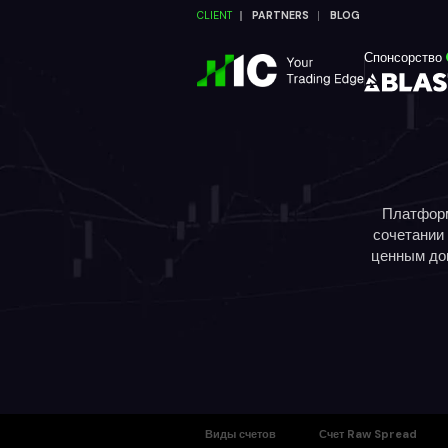
CLIENT
PARTNERS
BLOG
Спонсорство
Платформ
сочетании
ценным доп
Виды счетов
Счет Raw Spread