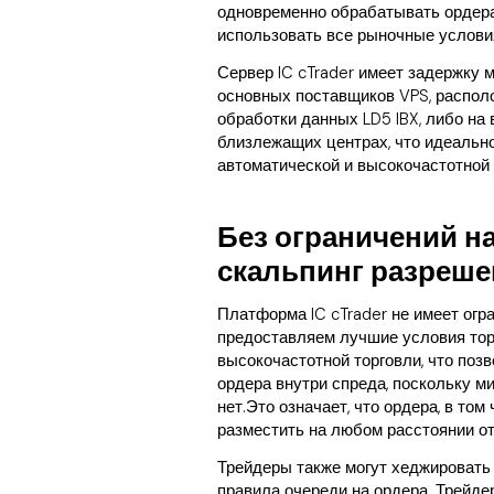
одновременно обрабатывать ордера,
использовать все рыночные услови
Сервер IC cTrader имеет задержку м
основных поставщиков VPS, распол
обработки данных LD5 IBX, либо на
близлежащих центрах, что идеальн
автоматической и высокочастотной 
Без ограничений н
скальпинг разреше
Платформа IC cTrader не имеет огр
предоставляем лучшие условия тор
высокочастотной торговли, что поз
ордера внутри спреда, поскольку 
нет.Это означает, что ордера, в то
разместить на любом расстоянии о
Трейдеры также могут хеджировать п
правила очереди на ордера. Трейде