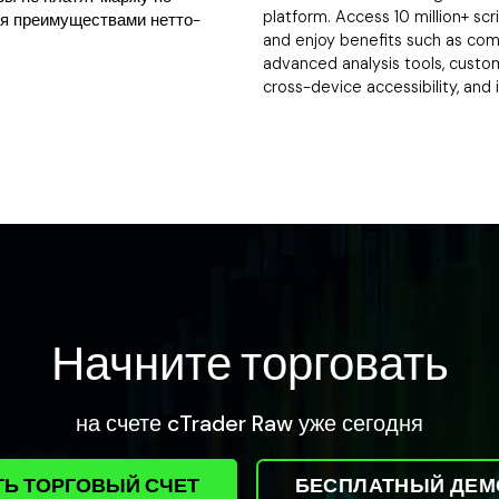
platform. Access 10 million+ scr
я преимуществами нетто-
and enjoy benefits such as com
advanced analysis tools, customi
cross-device accessibility, and 
Начните торговать
на счете cTrader Raw уже сегодня
Ь ТОРГОВЫЙ СЧЕТ
БЕСПЛАТНЫЙ ДЕМ