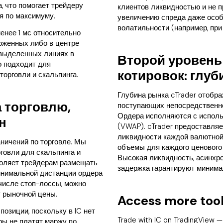
 что помогает трейдеру
клиентов ликвидностью и не п
я по максимуму.
увеличению спреда даже особ
волатильности (например, при
енее 1 мс относительно
оженных либо в центре
 выделенных линиях в
Второй уровень
о подходит для
котировок: глуб
торговли и скальпинга.
Глубина рынка cTrader отобра
а торговлю,
поступающих непосредственно
Ордера исполняются с испол
н
(VWAP). cTrader предоставля
ликвидности каждой валютной
аничений по торговле. Мы
объемы для каждого ценового
говли для скальпинга и
Высокая ликвидность, асинхр
воляет трейдерам размещать
задержка гарантируют минима
минимальной дистанции ордера
м числе стоп-лоссы, можно
т рыночной цены.
Access more too
озиции, поскольку в IC нет
Trade with IC on TradingView —
ры не платят маржу по